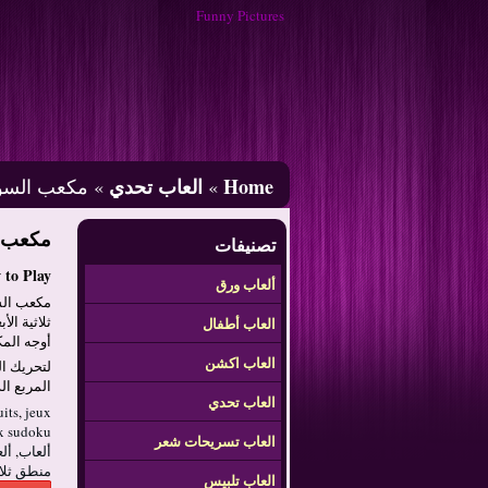
Funny Pictures
Home
العاب تحدي
»
» مكعب السو
مكعب ا
تصنيفات
to Play:
ألعاب ورق
مكعب الس
ثلاثية الأ
العاب أطفال
أوجه الم
العاب اكشن
لتحريك ال
المربع ال
العاب تحدي
uits
,
jeux
x sudoku
العاب تسريحات شعر
ألعاب
,
أل
منطق ثلاثي
العاب تلبيس