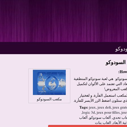
دوكو
لسودوكو
How 
ودوكو هي لعبة سودوكو المنطقية
بعاد التي تعتمد على الألوان لتكميل
كعب المعروض!
مكعب استعمل الفأرة. و لغختيار
مكعب السودوكو
ذي ستلون اضغط الزر الأيسر للفأرة.
Tags:
jeux
,
jeux defi
,
jeux grat
,
logic 3d
,
jeux pour filles
,
jeu
عاب تحدي
,
ألعاب سودوكو
,
ألعاب
ة الأبعاد
,
العاب بنات